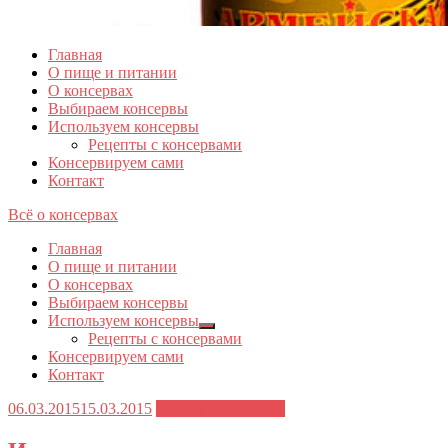
Главная
О пище и питании
О консервах
Выбираем консервы
Используем консервы
Рецепты с консервами
Консервируем сами
Контакт
Всё о консервах
Главная
О пище и питании
О консервах
Выбираем консервы
Используем консервы
Показывать
Рецепты с консервами
подменю
Консервируем сами
Контакт
Опубликовано
06.03.2015
15.03.2015
О пище и питании