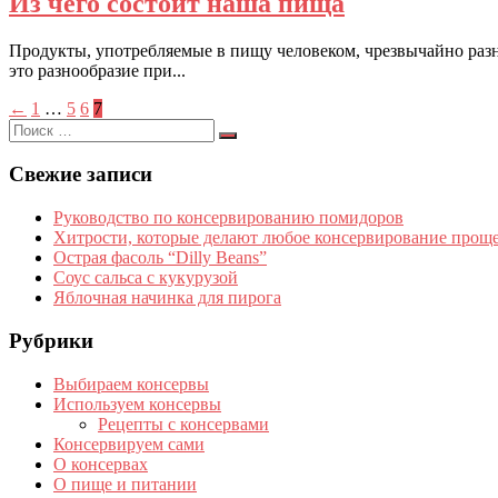
Из чего состоит наша пища
Продукты, употребляемые в пищу человеком, чрезвычайно раз
это разнообразие при...
Пагинация
←
1
…
5
6
7
Поиск
записей
Поиск
по:
Свежие записи
Руководство по консервированию помидоров
Хитрости, которые делают любое консервирование прощ
Острая фасоль “Dilly Beans”
Соус сальса с кукурузой
Яблочная начинка для пирога
Рубрики
Выбираем консервы
Используем консервы
Рецепты с консервами
Консервируем сами
О консервах
О пище и питании