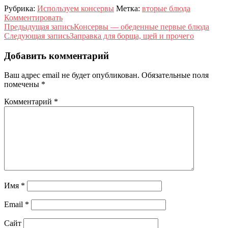
Twitter
Facebook
Рубрика:
Используем консервы
Метка:
вторые блюда
(Открывается
(Открывается
Комментировать
в
в
новом
новом
Навигация
Предыдущая запись
Консервы — обеденные первые блюда
окне)
окне)
Следующая запись
Заправка для борща, щей и прочего
по
записям
Добавить комментарий
Ваш адрес email не будет опубликован.
Обязательные поля
помечены
*
Комментарий
*
Имя
*
Email
*
Сайт