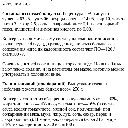
холодном виде.
Солянка из свежей капусты.
Рецептура в %: капуста
тушеная 63,25, лук 6,06, огурцы соленые 14,05, жир 10, томат-
паста 3, сахар 2,5, соль 1, лавровый лист 0,1, перец горький,
перец душистый и лимонная кислота по 0,08.
Консервы по химическому составу напоминают описанные
выше первые блюда (до разведения), но из-за большего
содержания жира их калорийность составляет ПО—120 /
скал/100 •?.
Солянку употребляют в пищу в горячем виде. Но вырабаты­
вают также солянку и на растительном масле, которую можно
употреблять в холодном виде.
Гуляш говяжий (или бараний).
Выпускают гуляш в
небольших жестяных банках весом 250 г.
Консервы состоят из обжаренного кусочками мяса — 80%,
жира топленого — 4% и соуса томатного—16% (в состав
соуса входят томат-пюре, мясной сок, полученный при
обжаривании мяса, мука, жир, лук, соль, сахар, перец и
лавровый лист). В консервах содержится белка 21%, жира
24%, их калорийность 320 ккал/100 г.