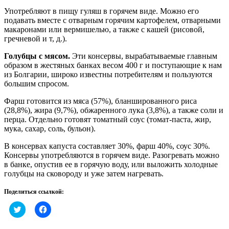
Употребляют в пищу гуляш в горячем виде. Можно его
подавать вместе с отварным горячим картофелем, отварными
макаронами или вермишелью, а также с кашей (рисовой,
гречневой и т, д.).
Голубцы с мясом.
Эти консервы, вырабатываемые главным
образом в жестяных банках весом 400 г и поступающие к нам
из Болгарии, широко известны потребителям и пользуются
большим спросом.
Фарш готовится из мяса (57%), бланшированного риса
(28,8%), жира (9,7%), обжаренного лука (3,8%), а также соли и
перца. Отдельно готовят томатный соус (томат-паста, жир,
мука, сахар, соль, бульон).
В консервах капуста составляет 30%, фарш 40%, соус 30%.
Консервы употребляются в горячем виде. Разогревать можно
в банке, опустив ее в горячую воду, или выложить холодные
голубцы на сковороду и уже затем нагревать.
Поделиться ссылкой:
Нажмите,
Нажмите,
чтобы
чтобы
поделиться
открыть
на
на